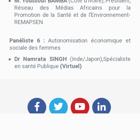
M. Youssouf BAMBA
(Côte d’Ivoire), Président,
Réseau des Médias Africains pour la
Promotion de la Santé et de l’Environnement-
REMAPSEN
Panéliste 6 :
Autonomisation économique et
sociale des femmes
Dr Namrata SINGH
(Inde/Japon),Spécialiste
en santé Publique
(Virtuel)
@ 2022 Forum Galien Afrique - Développé par
AMSTIC
Communication